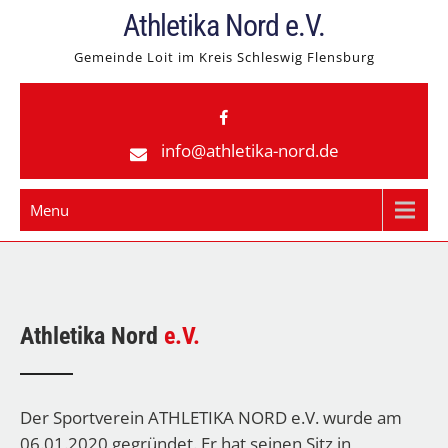
Skip
Athletika Nord e.V.
to
Gemeinde Loit im Kreis Schleswig Flensburg
content
info@athletika-nord.de
Menu
Athletika Nord
e.V.
Der Sportverein ATHLETIKA NORD e.V. wurde am
06.01.2020 gegründet. Er hat seinen Sitz in