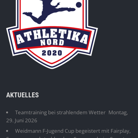
AKTUELLES
Teamtraining bei strahlendem Wetter
Montag,
29. Juni 2026
Weidmann F-Jugend Cup begeistert mit Fairplay,