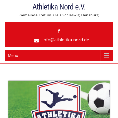
Skip
Athletika Nord e.V.
to
Gemeinde Loit im Kreis Schleswig Flensburg
content
info@athletika-nord.de
Menu