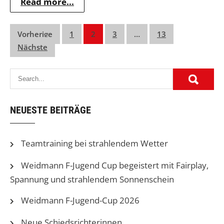
Read more...
Seitennummerierung
Vorherige
1
2
3
…
13
Nächste
der
Beiträge
NEUESTE BEITRÄGE
Teamtraining bei strahlendem Wetter
Weidmann F-Jugend Cup begeistert mit Fairplay,
Spannung und strahlendem Sonnenschein
Weidmann F-Jugend-Cup 2026
Neue Schiedsrichterinnen