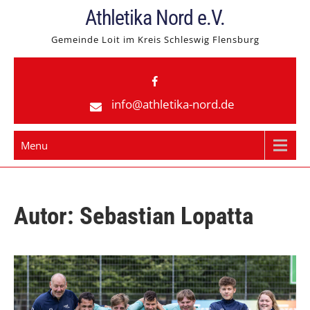
Skip
Athletika Nord e.V.
to
Gemeinde Loit im Kreis Schleswig Flensburg
content
info@athletika-nord.de
Menu
Autor:
Sebastian Lopatta