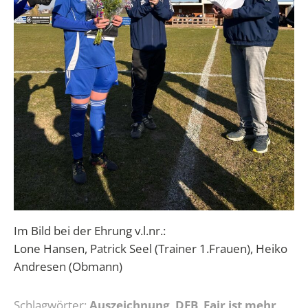
Im Bild bei der Ehrung v.l.nr.:
Lone Hansen, Patrick Seel (Trainer 1.Frauen), Heiko
Andresen (Obmann)
Schlagwörter:
Auszeichnung
,
DFB
,
Fair ist mehr
,