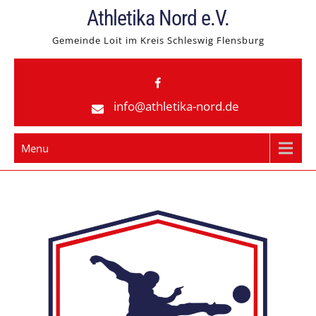
Skip
Athletika Nord e.V.
to
Gemeinde Loit im Kreis Schleswig Flensburg
content
info@athletika-nord.de
Menu