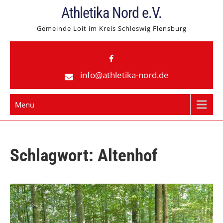
Skip
Athletika Nord e.V.
to
Gemeinde Loit im Kreis Schleswig Flensburg
content
info@athletika-nord.de
Menu
Schlagwort:
Altenhof