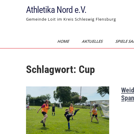
Skip
Athletika Nord e.V.
to
content
Gemeinde Loit im Kreis Schleswig Flensburg
HOME
AKTUELLES
SPIELE SA
Schlagwort:
Cup
Weid
Span