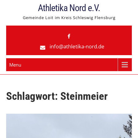
Skip
Athletika Nord e.V.
to
Gemeinde Loit im Kreis Schleswig Flensburg
content
info@athletika-nord.de
Menu
Schlagwort:
Steinmeier