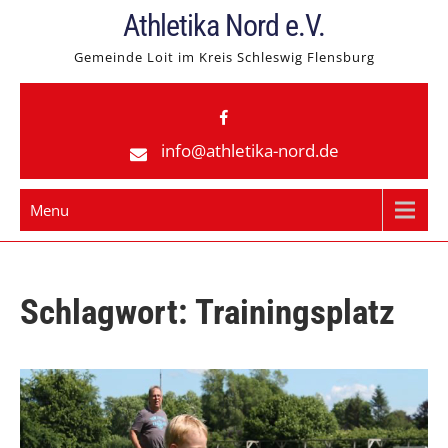
Skip
Athletika Nord e.V.
to
Gemeinde Loit im Kreis Schleswig Flensburg
content
info@athletika-nord.de
Menu
Schlagwort:
Trainingsplatz